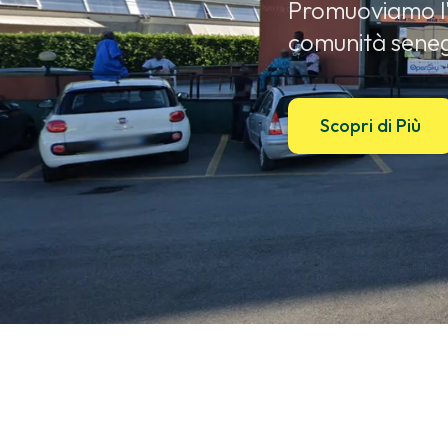
Promuoviamo l'i
comunità seneg
Scopri di Più